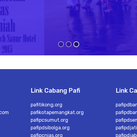
Link Cabang Pafi
Link C
pafitikong.org
pafipdba
.com
pafikotapemangkat.org
pafipdba
pafipcsumut.org
pafipdse
pafipdsibolga.org
pafipdjat
pafipcnias.org
pafipdjab