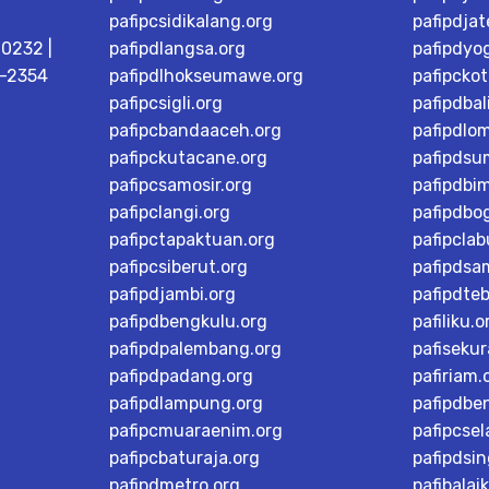
pafipcsidikalang.org
pafipdja
0232 |
pafipdlangsa.org
pafipdyo
8-2354
pafipdlhokseumawe.org
pafipcko
pafipcsigli.org
pafipdbal
pafipcbandaaceh.org
pafipdlo
pafipckutacane.org
pafipdsu
pafipcsamosir.org
pafipdbi
pafipclangi.org
pafipdbog
pafipctapaktuan.org
pafipcla
pafipcsiberut.org
pafipdsa
pafipdjambi.org
pafipdteb
pafipdbengkulu.org
pafiliku.o
pafipdpalembang.org
pafisekur
pafipdpadang.org
pafiriam.
pafipdlampung.org
pafipdbe
pafipcmuaraenim.org
pafipcsel
pafipcbaturaja.org
pafipdsi
pafipdmetro.org
pafibalai