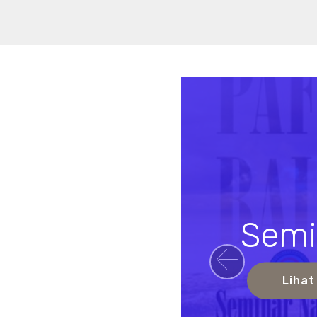
Semi
Previou
Lihat