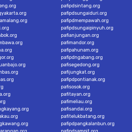
teng.org
pafipdsintang.org
gyakarta.org
pafipdsungaiduri.org
tamalang.org
pafipdmempawah.org
i.org
pafipdsungaipinyuh.org
mbok.org
pafianjungan.org
mbawa.org
pafimandor.org
ma.org
pafipahunam.org
or.org
pafipdngabang.org
buanbajo.org
pafisegedong.org
mbas.org
pafijungkat.org
as.org
pafipdpontianak.org
rg
pafisosok.org
a.org
pafitayan.org
org
pafimeliau.org
ngkayang.org
pafisandai.org
akau.org
pafitelukbatang.org
ngkawang.org
pafipdpangkalanbun.org
karangan.org
pafipdsampit.org