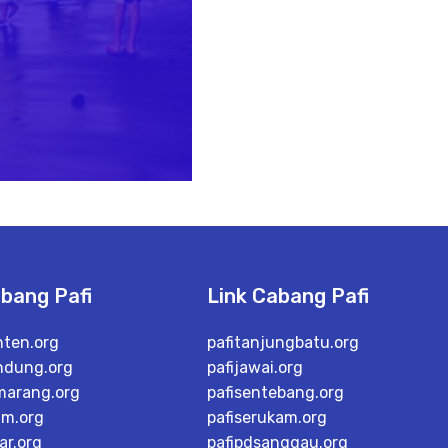
abang Pafi
Link Cabang Pafi
nten.org
pafitanjungbatu.org
ndung.org
pafijawai.org
marang.org
pafisentebang.org
im.org
pafiserukam.org
ar.org
pafipdsanggau.org