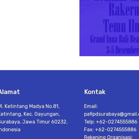
Alamat
Kontak
Jl. Ketintang Madya No.81,
Email:
Ketintang, Kec. Gayungan,
pafipdsurabaya@gmail
Surabaya, Jawa Timur 60232,
Telp: +62-0274555886
Indonesia
Fax: +62-0274555886
Rekening Organisasi: