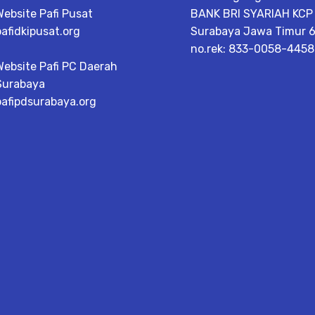
Website Pafi Pusat
BANK BRI SYARIAH KCP
pafidkipusat.org
Surabaya Jawa Timur 6
no.rek: 833-0058-445
Website Pafi PC Daerah
Surabaya
pafipdsurabaya.org