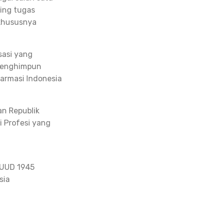
ing tugas
 khususnya
sasi yang
 menghimpun
Farmasi Indonesia
an Republik
i Profesi yang
 UUD 1945
sia
a