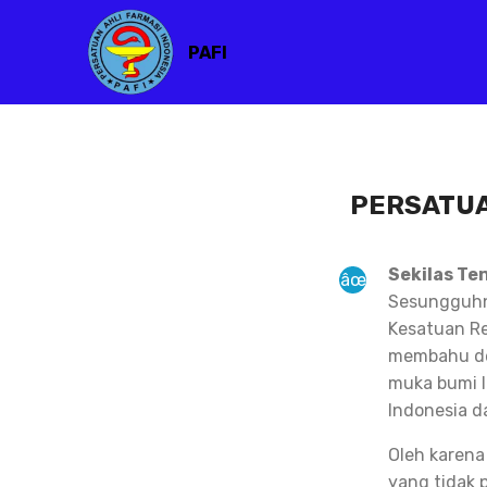
PAFI
PERSATUA
Sekilas Te
Sesungguhny
Kesatuan Re
membahu de
muka bumi I
Indonesia d
Oleh karena
yang tidak 