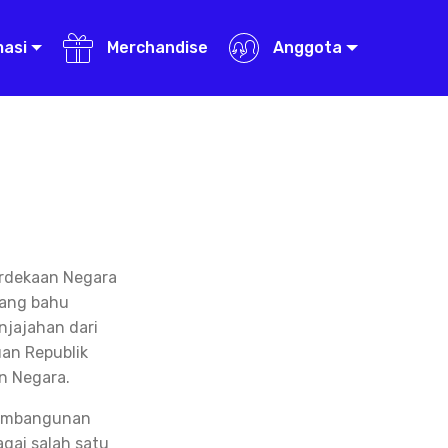
masi
Merchandise
Anggota
erdekaan Negara
uang bahu
jajahan dari
an Republik
n Negara.
 pembangunan
gai salah satu