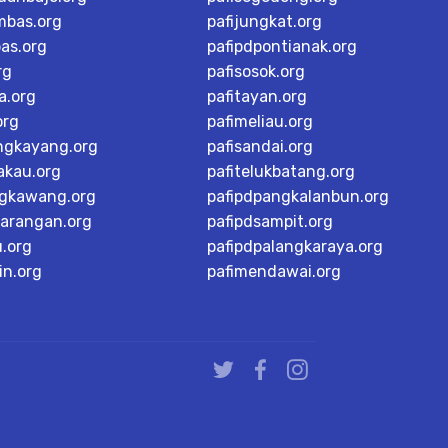
mbas.org
pafijungkat.org
as.org
pafipdpontianak.org
rg
pafisosok.org
a.org
pafitayan.org
org
pafimeliau.org
ngkayang.org
pafisandai.org
akau.org
pafitelukbatang.org
ngkawang.org
pafipdpangkalanbun.org
karangan.org
pafipdsampit.org
u.org
pafipdpalangkaraya.org
in.org
pafimendawai.org