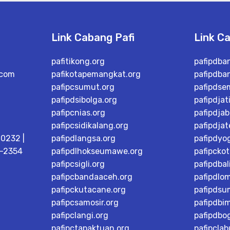
Link Cabang Pafi
Link C
pafitikong.org
pafipdba
.com
pafikotapemangkat.org
pafipdba
pafipcsumut.org
pafipdse
pafipdsibolga.org
pafipdjat
pafipcnias.org
pafipdjab
pafipcsidikalang.org
pafipdja
0232 |
pafipdlangsa.org
pafipdyo
8-2354
pafipdlhokseumawe.org
pafipcko
pafipcsigli.org
pafipdbal
pafipcbandaaceh.org
pafipdlo
pafipckutacane.org
pafipdsu
pafipcsamosir.org
pafipdbi
pafipclangi.org
pafipdbog
pafipctapaktuan.org
pafipcla