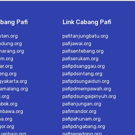
abang Pafi
Link Cabang Pafi
nten.org
pafitanjungbatu.org
ndung.org
pafijawai.org
marang.org
pafisentebang.org
im.org
pafiserukam.org
ar.org
pafipdsanggau.org
teng.org
pafipdsintang.org
gyakarta.org
pafipdsungaiduri.org
tamalang.org
pafipdmempawah.org
i.org
pafipdsungaipinyuh.org
mbok.org
pafianjungan.org
mbawa.org
pafimandor.org
ma.org
pafipahunam.org
or.org
pafipdngabang.org
buanbajo.org
pafisegedong.org