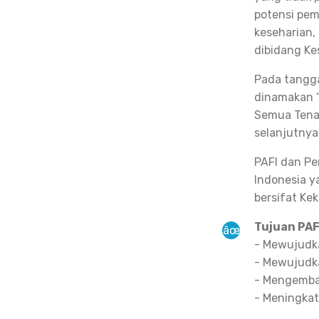
potensi pem
keseharian,
dibidang Ke
Pada tangga
dinamakan “
Semua Tenag
selanjutnya 
PAFI dan Pe
Indonesia y
bersifat Ke
Tujuan PAF
- Mewujudka
- Mewujudka
- Mengemba
- Meningka