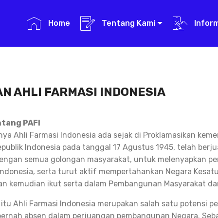
Home
Tentang Kami
Infor
N AHLI FARMASI INDONESIA
ntang PAFI
a Ahli Farmasi Indonesia ada sejak di Proklamasikan kem
publik Indonesia pada tanggal 17 Agustus 1945, telah berj
ngan semua golongan masyarakat, untuk melenyapkan pen
ndonesia, serta turut aktif mempertahankan Negara Kesatu
an kemudian ikut serta dalam Pembangunan Masyarakat da
 itu Ahli Farmasi Indonesia merupakan salah satu potensi
pernah absen dalam perjuangan pembangunan Negara. Seba