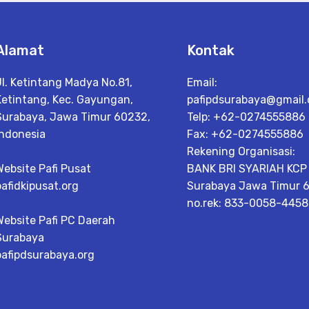
Alamat
Kontak
Jl. Ketintang Madya No.81,
Email:
Ketintang, Kec. Gayungan,
pafipdsurabaya@gmail
Surabaya, Jawa Timur 60232,
Telp: +62-0274555886
Indonesia
Fax: +62-0274555886
Rekening Organisasi:
Website Pafi Pusat
BANK BRI SYARIAH KCP
pafidkipusat.org
Surabaya Jawa Timur 6
no.rek: 833-0058-445
Website Pafi PC Daerah
Surabaya
pafipdsurabaya.org