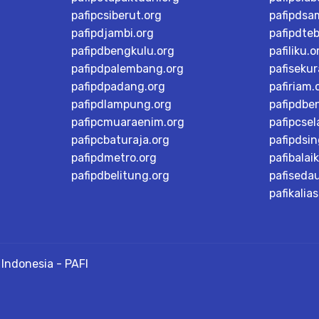
pafipcsiberut.org
pafipdsa
pafipdjambi.org
pafipdteb
pafipdbengkulu.org
pafiliku.o
pafipdpalembang.org
pafisekur
pafipdpadang.org
pafiriam.
pafipdlampung.org
pafipdbe
pafipcmuaraenim.org
pafipcsel
pafipcbaturaja.org
pafipdsi
pafipdmetro.org
pafibalai
pafipdbelitung.org
pafiseda
pafikalias
Indonesia - PAFI